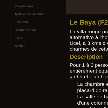
Réservations
Tarifs et disponibilités
Le Baya (F2
Livre d'Or
Contact et Plan
La villa rouge 
alternative à l'h
Liens
Ucel, à 3 kms d'
Accueil
charmes de cett
Description
Pour 1 à 3 pers
entièrement équi
jardin et d'un b
La chambre e
placard de r
La salle de b
d'une colonne