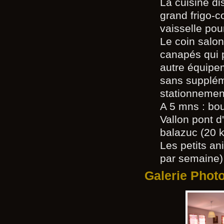
La cuisine di
grand frigo-c
vaisselle pou
Le coin salon
canapés qui 
autre équipem
sans suppléme
stationnement
A 5 mns : bo
Vallon pont d
balazuc (20 k
Les petits an
par semaine)
Galerie Phot