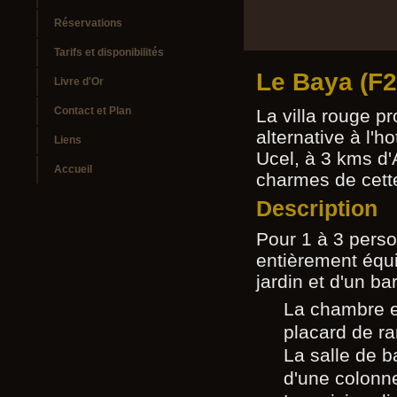
Réservations
Tarifs et disponibilités
Le Baya (F2
Livre d'Or
Contact et Plan
La villa rouge 
alternative à l'h
Liens
Ucel, à 3 kms d'
Accueil
charmes de cett
Description
Pour 1 à 3 pers
entièrement équi
jardin et d'un b
La chambre e
placard de r
La salle de b
d'une colonne