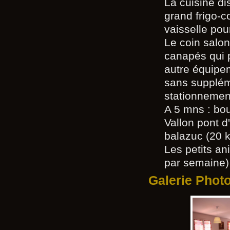
La cuisine di
grand frigo-c
vaisselle pou
Le coin salon
canapés qui 
autre équipem
sans suppléme
stationnement
A 5 mns : bo
Vallon pont d
balazuc (20 k
Les petits an
par semaine)
Galerie Phot