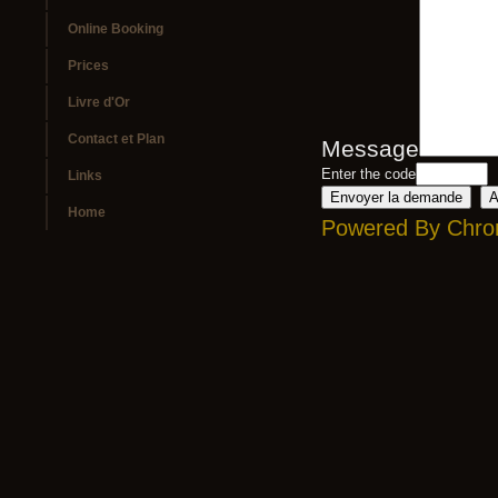
Online Booking
Prices
Livre d'Or
Contact et Plan
Message
Enter the code
Links
Home
Powered By Chro