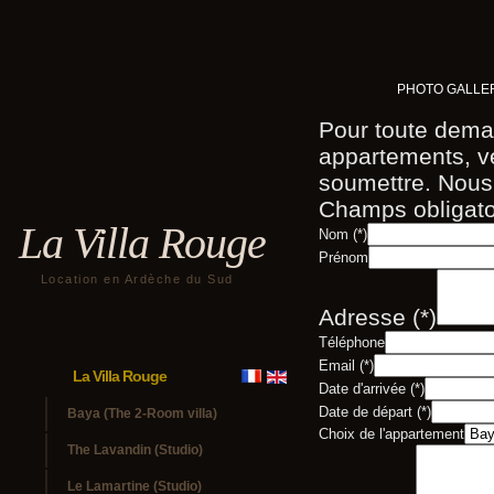
PHOTO GALLE
Pour toute deman
appartements, ve
soumettre. Nous 
Champs obligato
La Villa Rouge
Nom (*)
Prénom
Location en Ardèche du Sud
Adresse (*)
Téléphone
Email (*)
La Villa Rouge
Date d'arrivée (*)
Date de départ (*)
Baya (The 2-Room villa)
Choix de l'appartement
The Lavandin (Studio)
Le Lamartine (Studio)